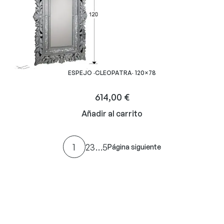
ESPEJO ·CLEOPATRA· 120×78
614,00
€
Añadir al carrito
1
2
3
…
5
Página siguiente