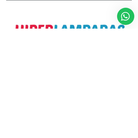
Colecciones exclusivas de productos premium a un
precio asequible
Dirección
Email/Contactos
Hiperlamparas Miguel-Gema SL
hiperlamparasmiguelema@gmail.com
Avenida de Andalucia, 22, 21440
+34 959 381 637
Lepe, Huelva, Spain
+34 959 383 805