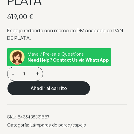
PLATA
619,00
€
Espejo redondo con marco de DM acabado en PAN
DE PLATA.
Maya / Pre-sale Questions
Need Help? Contact Us via WhatsApp
ORIO-
-
+
ESPEJO
REDONDO
Añadir al carrito
Ø120
PLATA
cantidad
SKU:
8435435331887
Categoría:
Lámparas de pared/espejo