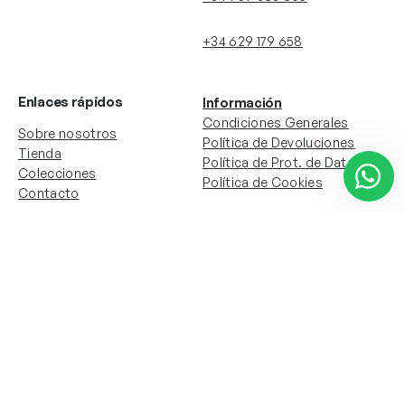
+34 629 179 658
Enlaces rápidos
Información
Condiciones Generales
Sobre nosotros
Política de Devoluciones
Tienda
Política de Prot. de Datos
Colecciones
Política de Cookies
Contacto
Información de la cuenta
Redes sociales
Instagram
Facebook
Mi cuenta
Mis pedidos
Copyright © 2024 Todos los derechos reservados. Sitio