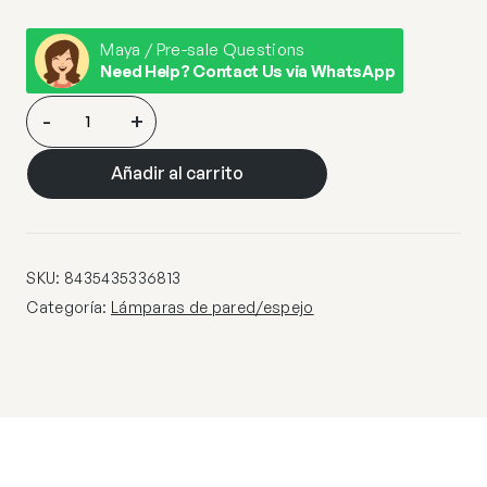
Maya / Pre-sale Questions
Need Help? Contact Us via WhatsApp
ORIO-
-
+
ESPEJO
TRIANG
Añadir al carrito
84X55
NEGRO
cantidad
SKU:
8435435336813
Categoría:
Lámparas de pared/espejo