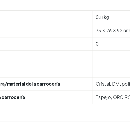
0,11 kg
75 × 76 × 92 c
0
ra/material de la carrocería
Cristal, DM, po
a carrocería
Espejo, ORO R