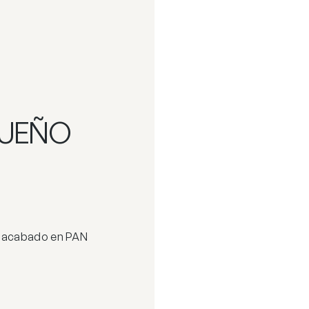
QUEÑO
U acabado en PAN