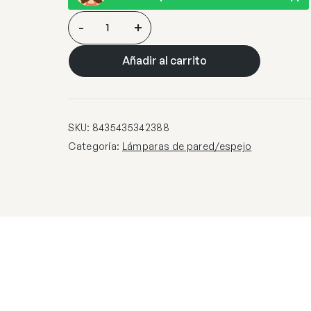
JULIE-
-
+
ESPEJO
PEQUEÑO
Añadir al carrito
ORO
ROSA
cantidad
SKU:
8435435342388
Categoría:
Lámparas de pared/espejo