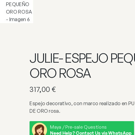
JULIE- ESPEJO PE
ORO ROSA
317,00
€
Espejo decorativo, con marco realizado en P
DE ORO rosa.
Maya / Pre-sale Questions
Need Help? Contact Us via WhatsApp