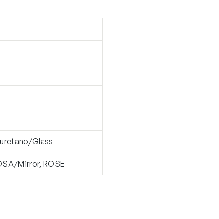
m
liuretano/Glass
OSA/Mirror, ROSE