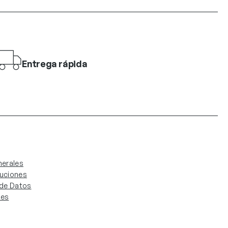
Entrega rápida
erales
luciones
. de Datos
ies