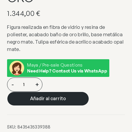
1.344,00
€
Figura realizada en fibra de vidrio y resina de
poliester, acabado baño de oro brillo, base metálica
negro mate. Tulipa esférica de acrílico acabado opal
mate.
Maya / Pre-sale Questions
Need Help? Contact Us via WhatsApp
EL
-
+
ARBOL-
FIGURA
Añadir al carrito
1L-
ORO
cantidad
SKU:
8435435339388