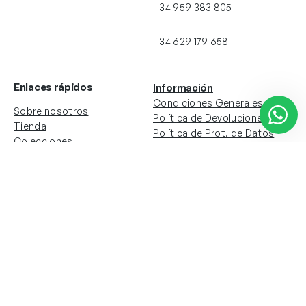
+34 959 383 805
+34 629 179 658
Enlaces rápidos
Información
Condiciones Generales
Sobre nosotros
Política de Devoluciones
Tienda
Política de Prot. de Datos
Colecciones
Política de Cookies
Contacto
Información de la cuenta
Redes sociales
Instagram
Facebook
Mi cuenta
Mis pedidos