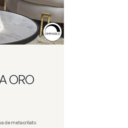
SA ORO
a de metacrilato