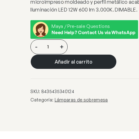
microimpreso moldeado y perfíl metálico aca
Iluminación LED 12W 600 lm 3.000K. DIMABLE.
Maya / Pre-sale Questions
Need Help? Contact Us via WhatsApp
VELOS-
-
+
SOBREMESA
ORO
Añadir al carrito
ROSA
cantidad
SKU:
8435435340124
Categoría:
Lámparas de sobremesa