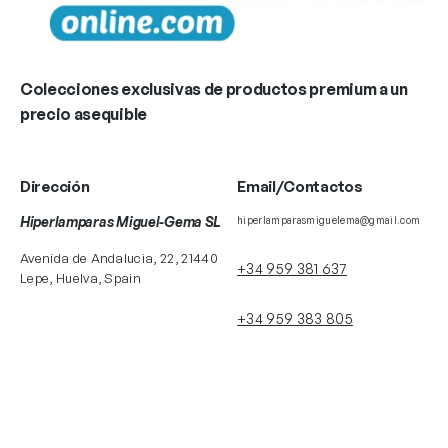
Colecciones exclusivas de productos premium a un
precio asequible
Dirección
Email/Contactos
Hiperlamparas Miguel-Gema SL
hiperlamparasmiguelema@gmail.com
Avenida de Andalucia, 22, 21440
+34 959 381 637
Lepe, Huelva, Spain
+34 959 383 805
+34 629 179 658