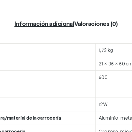
Información adicional
Valoraciones (0)
1,73 kg
21 × 35 × 50 c
600
12W
ra/material de la carrocería
Aluminio, meta
a carrocería
Oro rosa, mic