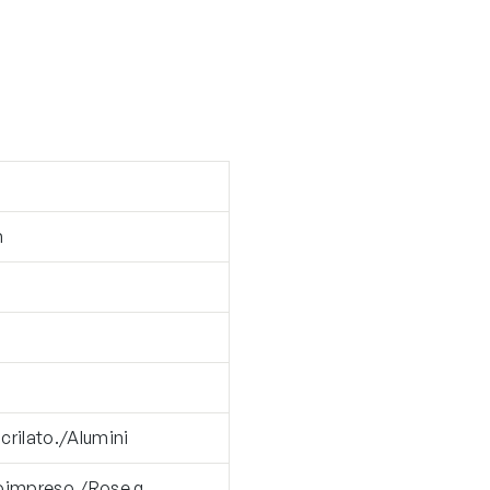
m
crilato./Alumini
roimpreso./Rose g