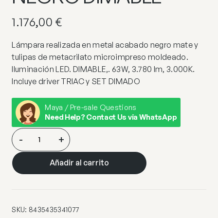
1.176,00
€
Lámpara realizada en metal acabado negro mate y
tulipas de metacrilato microimpreso moldeado.
Iluminación LED. DIMABLE,. 63W, 3.780 lm, 3.000K.
Incluye driver TRIAC y SET DIMADO
Maya / Pre-sale Questions
Need Help? Contact Us via WhatsApp
VELOS
-
+
–
LAMPARA
Añadir al carrito
13L
NEGRO
DIMABLE
cantidad
SKU:
8435435341077