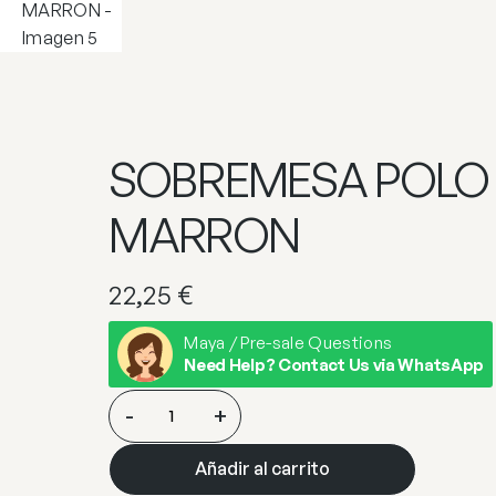
SOBREMESA POLO 
MARRON
22,25
€
Maya / Pre-sale Questions
Need Help? Contact Us via WhatsApp
SOBREMESA
-
+
POLO
REJILLA
Añadir al carrito
MARRON