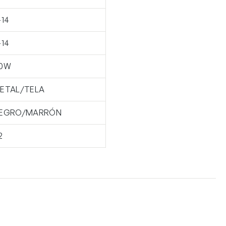
-14
-14
0W
ETAL/TELA
EGRO/MARRÓN
2