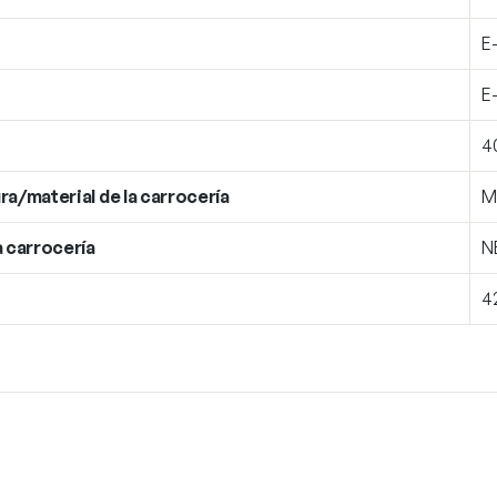
E
E
4
ra/material de la carrocería
M
a carrocería
N
4