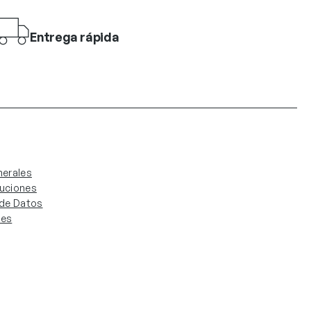
Entrega rápida
erales
luciones
. de Datos
ies