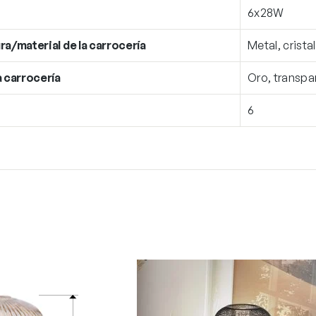
6x28W
ra/material de la carrocería
Metal, crista
a carrocería
Oro, transpa
6