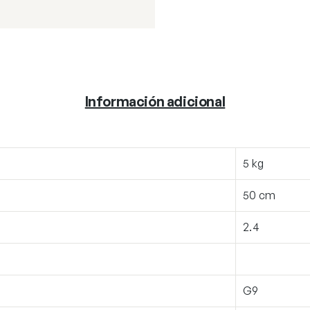
Información adicional
5 kg
50 cm
2.4
G9