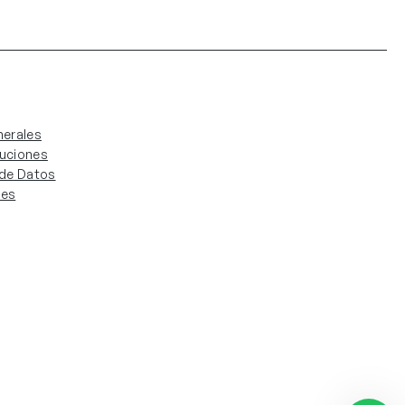
erales
luciones
. de Datos
ies