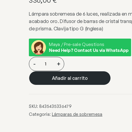
336,00
€
Lámpara sobremesa de 6 luces, realizada en m
acabado oro. Difusor de barras de cristal tra
de prisma. Clavija tipo G (Inglesa)
Maya / Pre-sale Questions
Need Help? Contact Us via WhatsApp
GRACE-
-
+
SOBREMESA
6L
Añadir al carrito
ORO
UK
cantidad
SKU:
8435435336479
Categoría:
Lámparas de sobremesa