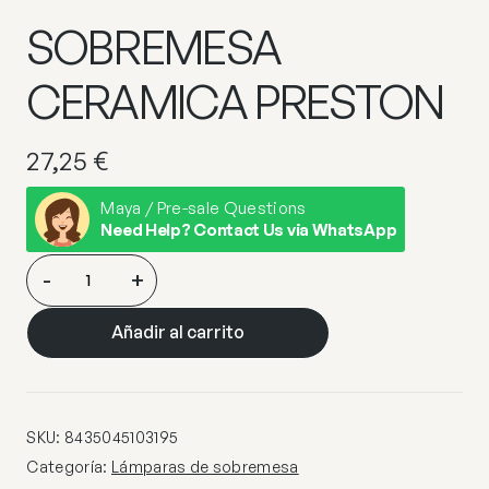
SOBREMESA
CERAMICA PRESTON
27,25
€
Maya / Pre-sale Questions
Need Help? Contact Us via WhatsApp
SOBREMESA
-
+
CERAMICA
PRESTON
Añadir al carrito
cantidad
SKU:
8435045103195
Categoría:
Lámparas de sobremesa