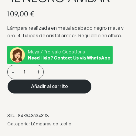
109,00
€
Lámpara realizada en metal acabado negro mate y
oro. 4 Tulipas de cristal ambar. Regulable en altura.
Maya / Pre-sale Questions
Need Help? Contact Us via WhatsApp
I3-
-
+
OLAIA-
LAMPARA
Añadir al carrito
4L
NEGRO-
AMBAR
cantidad
SKU:
8435435343118
Categoría:
Lámparas de techo