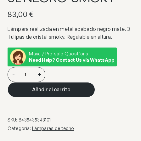
83,00
€
Lámpara realizada en metal acabado negro mate. 3
Tulipas de cristal smoky. Regulable en altura.
Maya / Pre-sale Questions
Need Help? Contact Us via WhatsApp
I3-
-
+
OLAIA-
LAMPARA
Añadir al carrito
3L
NEGRO-
SMOKY
cantidad
SKU:
8435435343101
Categoría:
Lámparas de techo