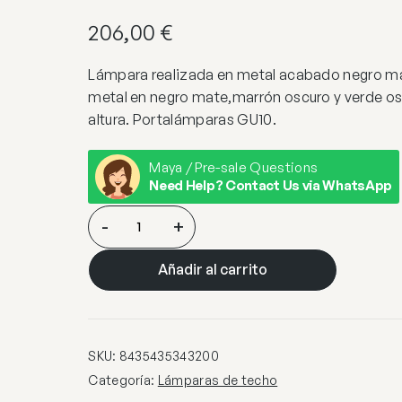
206,00
€
Lámpara realizada en metal acabado negro mat
metal en negro mate,marrón oscuro y verde os
altura. Portalámparas GU10.
Maya / Pre-sale Questions
Need Help? Contact Us via WhatsApp
I3-
-
+
NIMES-
LAMPARA
Añadir al carrito
6L
NEGRO-
COLORES
cantidad
SKU:
8435435343200
Categoría:
Lámparas de techo