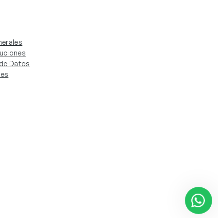
erales
luciones
. de Datos
ies