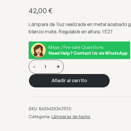
42,00
€
Lámpara de 1 luz realizada en metal acabado gr
blanco mate. Regulable en altura. 1 E27
Maya / Pre-sale Questions
Need Help? Contact Us via WhatsApp
I3-
-
+
ALESSIA-
LAMPARA
Añadir al carrito
1L
PERLA
MATE
cantidad
SKU:
8435435342920
Categoría:
Lámparas de techo