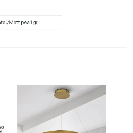
l
te./Matt pearl gr