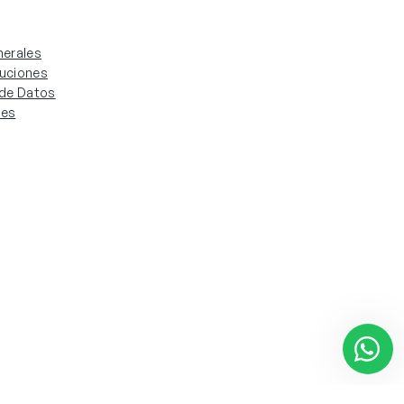
erales
luciones
. de Datos
ies