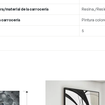
ra/material de la carrocería
Resina./Resi
a carrocería
Pintura color
5