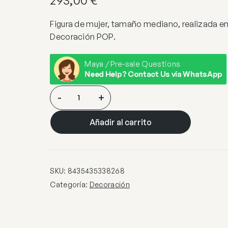
293,00
€
Figura de mujer, tamaño mediano, realizada en
Decoración POP.
Maya / Pre-sale Questions
Need Help? Contact Us via WhatsApp
FEMME-
-
+
FIGURA
MEDIANA
Añadir al carrito
DECORADA
cantidad
SKU:
8435435338268
Categoría:
Decoración