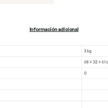
Información adicional
3 kg
58 × 32 × 51
0