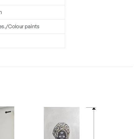
n
es./Colour paints