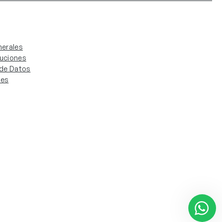
erales
luciones
. de Datos
ies