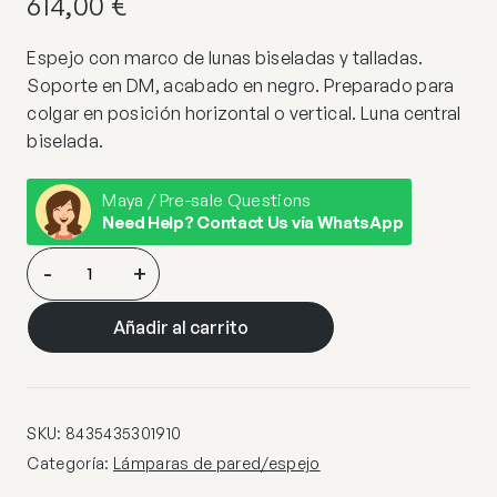
614,00
€
Espejo con marco de lunas biseladas y talladas.
Soporte en DM, acabado en negro. Preparado para
colgar en posición horizontal o vertical. Luna central
biselada.
Maya / Pre-sale Questions
Need Help? Contact Us via WhatsApp
ESPEJO
-
+
·CLEOPATRA·
120×78
Añadir al carrito
cantidad
SKU:
8435435301910
Categoría:
Lámparas de pared/espejo