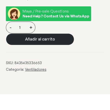
Maya / Pre-sale Questions
Need Help? Contact Us via WhatsApp
ENZO-
-
+
VENTILADOR
BLANCO
Añadir al carrito
DIM
cantidad
SKU:
8435435336653
Categoría:
Ventiladores