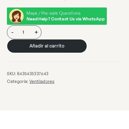
Maya / Pre-sale Questions
Need Help? Contact Us via WhatsApp
SIROCO-
-
+
VENTILADOR
BLANCO
Añadir al carrito
D132
DIM
cantidad
SKU:
8435435337643
Categoría:
Ventiladores