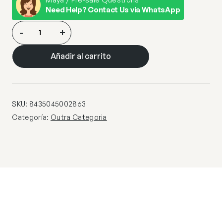
Need Help? Contact Us via WhatsApp
DOWNLIGHT
-
+
AXEL
BLANCO
Añadir al carrito
23
LED
18W
3000-
SKU:
8435045002863
4000-
Categoría:
Outra Categoria
6500K
cantidad