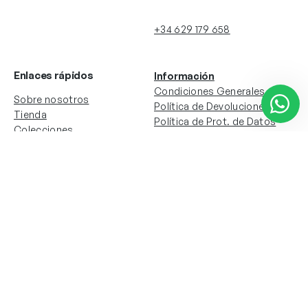
+34 629 179 658
Enlaces rápidos
Información
Condiciones Generales
Sobre nosotros
Política de Devoluciones
Tienda
Política de Prot. de Datos
Colecciones
Política de Cookies
Contacto
Información de la cuenta
Redes sociales
Instagram
Facebook
Mi cuenta
Mis pedidos
Copyright © 2024 Todos los derechos reservados. Sitio