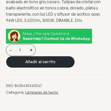
acabado en tono gris oscuro. Tulipas de cristal con
baño electrolítico en tonos cobre, dorado, plata y
transparente, con luz LED y difusor de acrílico opal.
96W LED, 3.520 lm, 3000K. DIMABLE. Driv
Maya / Pre-sale Questions
Need Help? Contact Us via WhatsApp
CHARLIZE-
-
+
LAMPARA
16L-
Añadir al carrito
COLORES
cantidad
SKU:
8435435342067
Categoría:
Lámparas de techo