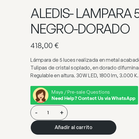
ALEDIS- LAMPARA 
NEGRO-DORADO
418,00
€
Lámpara de 5 luces realizada en metal acaba
Tulipas de cristal soplado, en dorado difumin
Regulable en altura. 30W LED, 1800 lm, 3.000 K.
Maya / Pre-sale Questions
Need Help? Contact Us via WhatsApp
ALEDIS-
-
+
LAMPARA
5L
Añadir al carrito
NEGRO-