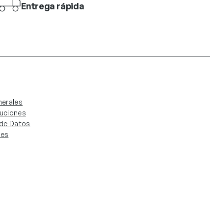
Entrega rápida
erales
luciones
. de Datos
ies