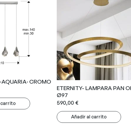
·AQUARIA· CROMO
ETERNITY- LAMPARA PAN 
Ø97
590,00
€
 carrito
Añadir al carrito