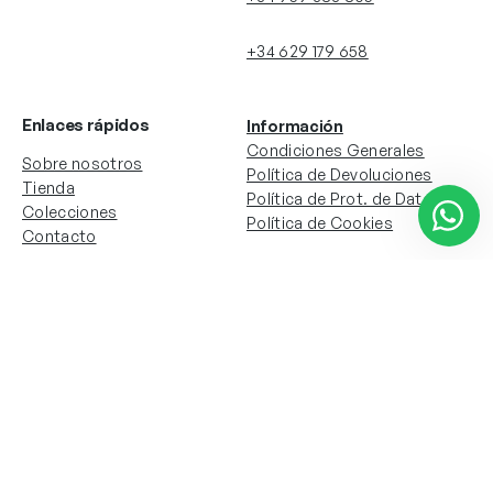
+34 629 179 658
Enlaces rápidos
Información
Condiciones Generales
Sobre nosotros
Política de Devoluciones
Tienda
Política de Prot. de Datos
Colecciones
Política de Cookies
Contacto
Información de la cuenta
Redes sociales
Instagram
Facebook
Mi cuenta
Mis pedidos
Copyright © 2024 Todos los derechos reservados. Sitio