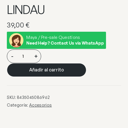
LINDAU
39,00
€
Maya / Pre-sale Questions
Need Help? Contact Us via WhatsApp
TULIPA
-
+
CILINDRO
NACAR
Añadir al carrito
RAYADO
E-
27
LINDAU
SKU:
8435045086962
cantidad
Categoría:
Accesorios