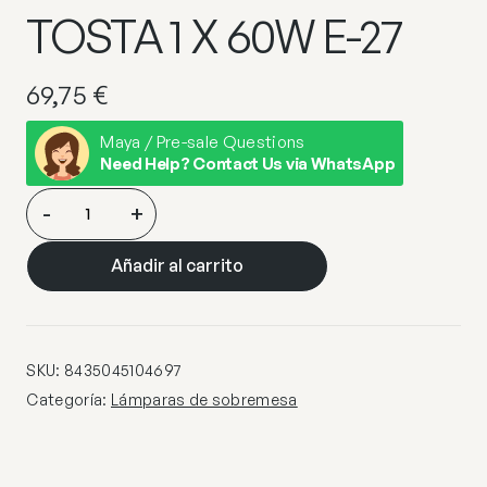
TOSTA 1 X 60W E-27
69,75
€
Maya / Pre-sale Questions
Need Help? Contact Us via WhatsApp
SOBREMESA
-
+
PARNASO
BEIG-
Añadir al carrito
TOSTA
1
X
60W
SKU:
8435045104697
E-
Categoría:
Lámparas de sobremesa
27
cantidad