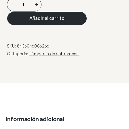
SOBREMESA
-
+
MAR
CROMO
Añadir al carrito
LED
8W
720LM
4000K
SKU:
8435045085255
cantidad
Categoría:
Lámparas de sobremesa
Información adicional