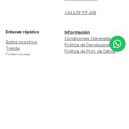
+34 629 179 658
Enlaces rápidos
Información
Condiciones Generales
Sobre nosotros
Política de Devoluciones
Tienda
Política de Prot. de Datos
Colecciones
Política de Cookies
Contacto
Información de la cuenta
Redes sociales
Instagram
Facebook
Mi cuenta
Mis pedidos
Copyright © 2024 Todos los derechos reservados. Sitio