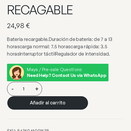
RECAGABLE
24,98
€
Bateria recargable.Duración de batería: de 7 a 13
horascarga normal: 7.5 horascarga rápida: 3.5
horasInterruptor táctilRegulador de intensidad.
Maya / Pre-sale Questions
Need Help? Contact Us via WhatsApp
SOBREMESA
-
+
LOGAL
NEGRO
Añadir al carrito
LED
–
BATERIA
RECAGABLE
SKU:
8435045001538