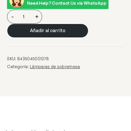
Need Help? Contact Us via WhatsApp
SOBREMESA
-
+
GLEN
BLANCO
Añadir al carrito
1
X
40W
E-
SKU:
8435045001378
14
Categoría:
Lámparas de sobremesa
cantidad