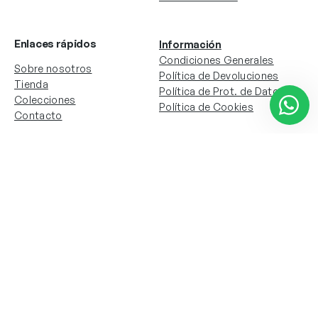
Enlaces rápidos
Información
Condiciones Generales
Sobre nosotros
Política de Devoluciones
Tienda
Política de Prot. de Datos
Colecciones
Política de Cookies
Contacto
Información de la cuenta
Redes sociales
Instagram
Facebook
Mi cuenta
Mis pedidos
Copyright © 2024 Todos los derechos reservados. Sitio
web desarrollado por
Paos.pt