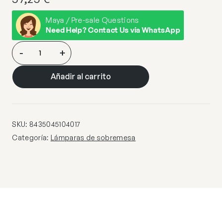
Maya / Pre-sale Questions
Need Help? Contact Us via WhatsApp
SOBREMESA
-
+
ASTOR
RAFIA
Añadir al carrito
–
OPAL
1
X
SKU:
8435045104017
40W
Categoría:
Lámparas de sobremesa
E-
14
cantidad