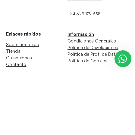
+34 629 179 658
Enlaces rápidos
Información
Condiciones Generales
Sobre nosotros
Política de Devoluciones
Tienda
Política de Prot. de Datos
Colecciones
Política de Cookies
Contacto
Información de la cuenta
Redes sociales
Instagram
Facebook
Mi cuenta
Mis pedidos
Copyright © 2024 Todos los derechos reservados. Sitio