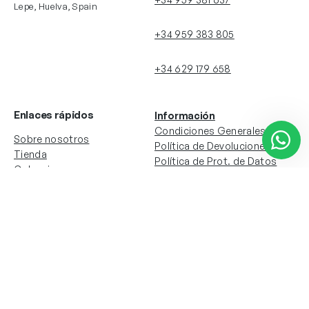
Lepe, Huelva, Spain
+34 959 383 805
+34 629 179 658
Enlaces rápidos
Información
Condiciones Generales
Sobre nosotros
Política de Devoluciones
Tienda
Política de Prot. de Datos
Colecciones
Política de Cookies
Contacto
Información de la cuenta
Redes sociales
Instagram
Facebook
Mi cuenta
Mis pedidos