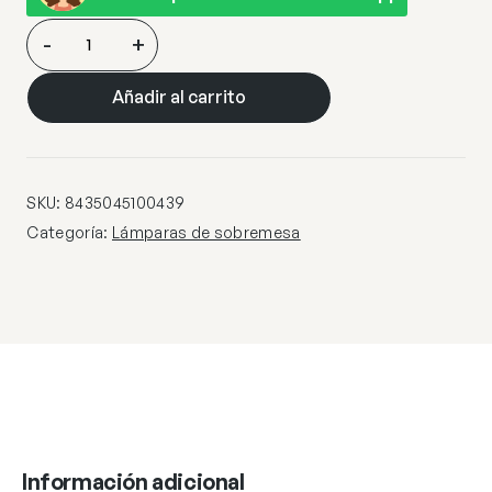
SOBREMESA
-
+
1L
NANDA
Añadir al carrito
NEGRO
MATE
LED
12W
SKU:
8435045100439
1140LM
Categoría:
Lámparas de sobremesa
3000K
cantidad
Información adicional