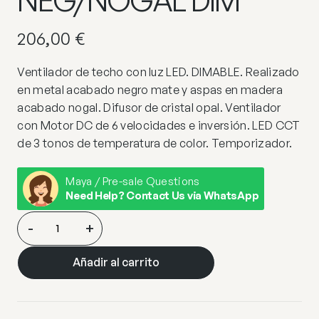
206,00
€
Ventilador de techo con luz LED. DIMABLE. Realizado
en metal acabado negro mate y aspas en madera
acabado nogal. Difusor de cristal opal. Ventilador
con Motor DC de 6 velocidades e inversión. LED CCT
de 3 tonos de temperatura de color. Temporizador.
Maya / Pre-sale Questions
Need Help? Contact Us via WhatsApp
SIROCO
-
+
MINI-
VENTILADOR
Añadir al carrito
NEG/NOGAL
DIM
cantidad