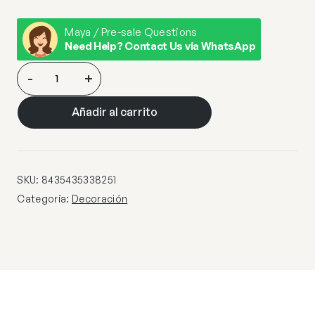
Maya / Pre-sale Questions
Need Help? Contact Us via WhatsApp
ROCKY-
-
+
PITBULL
MEDIANO
Añadir al carrito
NEGRO-
RAYAS
cantidad
SKU:
8435435338251
Categoría:
Decoración