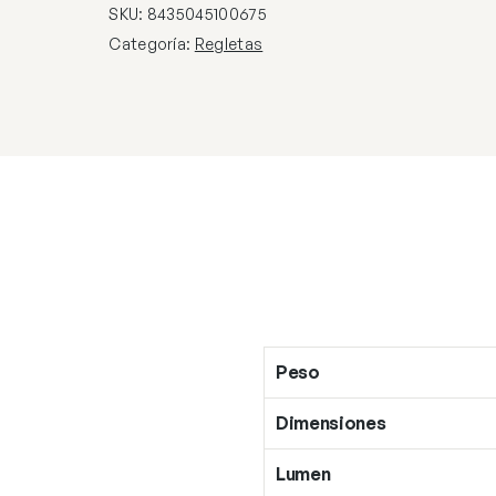
X
SKU:
8435045100675
50W
Categoría:
Regletas
GU-
10
cantidad
Peso
Dimensiones
Lumen