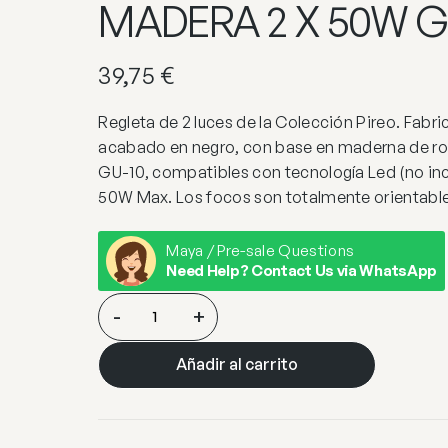
MADERA 2 X 50W G
39,75
€
Regleta de 2 luces de la Colección Pireo. Fabr
acabado en negro, con base en maderna de ro
GU-10, compatibles con tecnología Led (no inc
50W Max. Los focos son totalmente orientable
Maya / Pre-sale Questions
Need Help? Contact Us via WhatsApp
REGLETA
-
+
2L
PIREO
Añadir al carrito
NEGRO-
MADERA
2