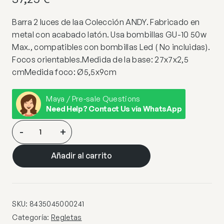
Barra 2 luces de laa Colección ANDY. Fabricado en
metal con acabado latón. Usa bombillas GU-10 50w
Max., compatibles con bombillas Led ( No incluidas).
Focos orientables.Medida de la base: 27x7x2,5
cmMedida foco: Ø5,5x9cm
Maya / Pre-sale Questions
Need Help? Contact Us via WhatsApp
REGLETA
-
+
2L
ANDY
Añadir al carrito
NIQUEL
SATINAD
2
X
SKU:
8435045000241
50W
Categoría:
Regletas