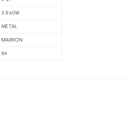
3 X 60W
METAL
MARRON
84