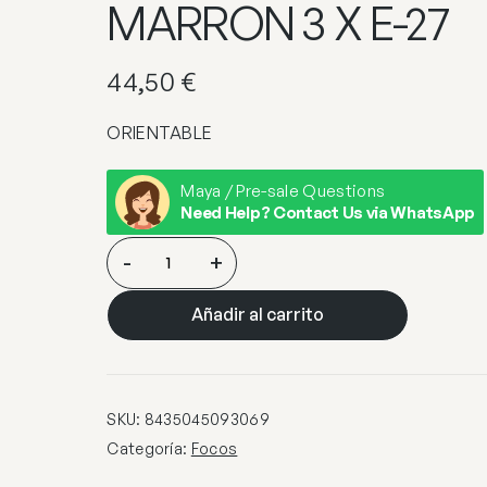
MARRON 3 X E-27
44,50
€
ORIENTABLE
Maya / Pre-sale Questions
Need Help? Contact Us via WhatsApp
REDONDO
-
+
3L
TENOR
Añadir al carrito
MARRON
3
X
E-
SKU:
8435045093069
27
Categoría:
Focos
cantidad