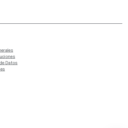
erales
luciones
. de Datos
ies