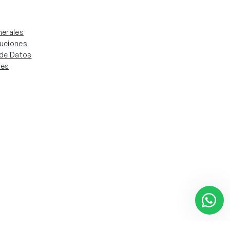
erales
luciones
. de Datos
ies