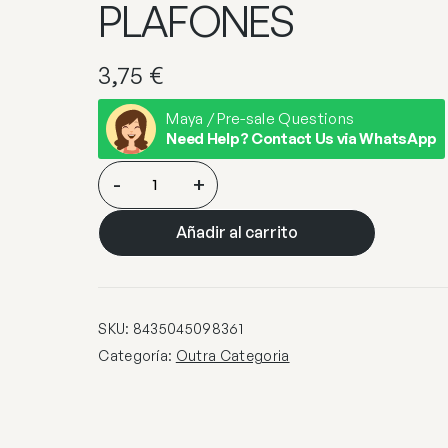
PLAFONES
3,75
€
Maya / Pre-sale Questions
Need Help? Contact Us via WhatsApp
PORTALAMPARAS
-
+
E-
27
Añadir al carrito
PLAFONES
cantidad
SKU:
8435045098361
Categoría:
Outra Categoria