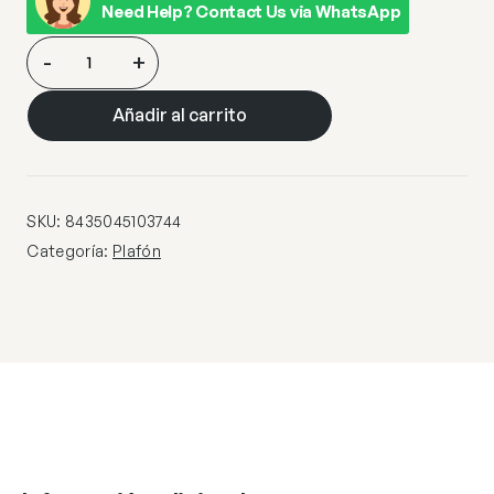
Need Help? Contact Us via WhatsApp
PLAFON
-
+
PIPPA
NEGRO
Añadir al carrito
1
X
40W
E-
SKU:
8435045103744
14
Categoría:
Plafón
cantidad