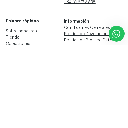
+34 629 179 658
Enlaces rápidos
Información
Condiciones Generales
Sobre nosotros
Política de Devoluciones
Tienda
Política de Prot. de Datos
Colecciones
Política de Cookies
Contacto
Información de la cuenta
Redes sociales
Instagram
Facebook
Mi cuenta
Mis pedidos
Copyright © 2024 Todos los derechos reservados. Sitio
web desarrollado por
Paos.pt