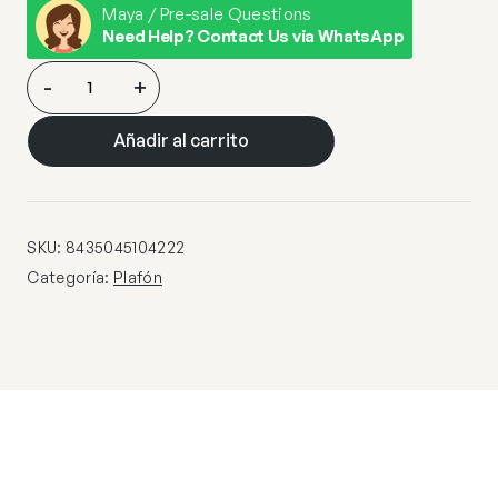
Maya / Pre-sale Questions
Need Help? Contact Us via WhatsApp
PLAFÓN
-
+
LED
TONGA
Añadir al carrito
BLANCO
LED
40W
4000K
SKU:
8435045104222
cantidad
Categoría:
Plafón