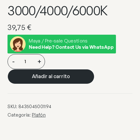
3000/4000/6000K
39,75
€
Maya / Pre-sale Questions
Need Help? Contact Us via WhatsApp
PLAFON
-
+
LED
KAI
Añadir al carrito
PLATA
40CM
LED
48W
SKU:
8435045001194
3000/4000/6000K
Categoría:
Plafón
cantidad