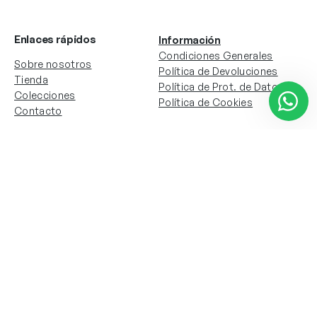
Enlaces rápidos
Información
Condiciones Generales
Sobre nosotros
Política de Devoluciones
Tienda
Política de Prot. de Datos
Colecciones
Política de Cookies
Contacto
Información de la cuenta
Redes sociales
Instagram
Facebook
Mi cuenta
Mis pedidos
Copyright © 2024 Todos los derechos reservados. Sitio
web desarrollado por
Paos.pt