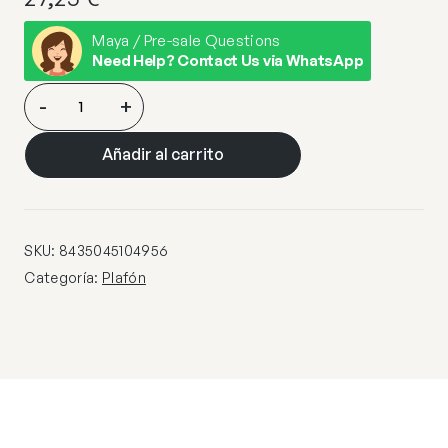
Maya / Pre-sale Questions
Need Help? Contact Us via WhatsApp
PLAFON
-
+
LANDER
LATÓN
Añadir al carrito
15
1
X
40W
SKU:
8435045104956
E-
Categoría:
Plafón
14
–
XP035/15
cantidad