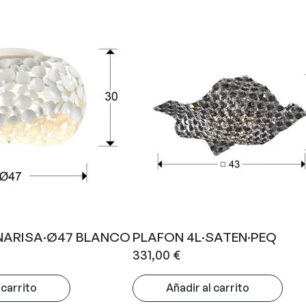
·NARISA·Ø47 BLANCO
PLAFON 4L·SATEN·PEQ
331,00
€
 carrito
Añadir al carrito