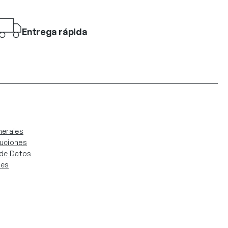
Entrega rápida
erales
luciones
. de Datos
ies