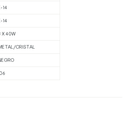
E-14
E-14
3 X 40W
METAL/CRISTAL
NEGRO
106