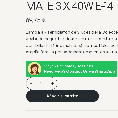
MATE 3 X 40W E-14
69,75
€
Lámpara / semiplafón de 3 luces de la Colecc
acabado negro. Fabricado en metal con tulipa d
bombillas E-14 (no incluidas), compatibles co
amplia familia pensada para ambientes actua
Maya / Pre-sale Questions
Need Help? Contact Us via WhatsApp
PLAFON
-
+
3L
OPAL
Añadir al carrito
NEGRO
MATE
3