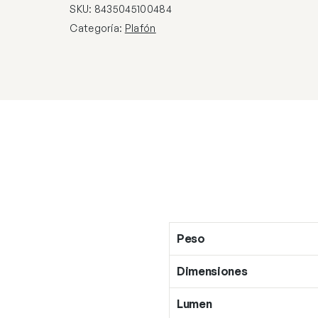
X
SKU:
8435045100484
40W
Categoría:
Plafón
E-
14
cantidad
Peso
Dimensiones
Lumen