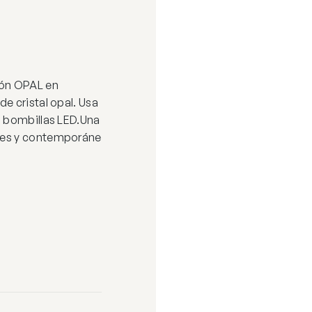
ión OPAL en
e cristal opal. Usa
n bombillas LED.Una
les y contemporáne