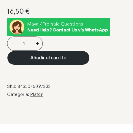
16,50
€
Maya / Pre-sale Questions
Need Help? Contact Us via WhatsApp
PLAFON
-
+
1L
LARRUE
Añadir al carrito
NEGRO
1
X
60W
SKU:
8435045097333
E-
Categoría:
Plafón
27
cantidad