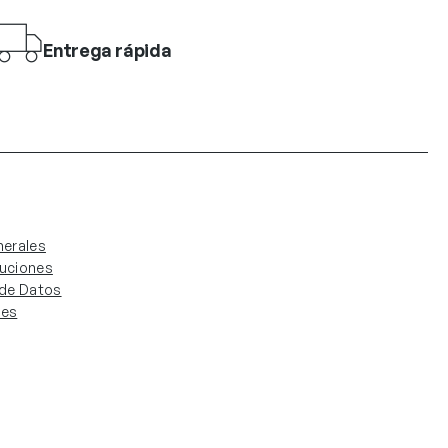
Entrega rápida
erales
luciones
. de Datos
ies