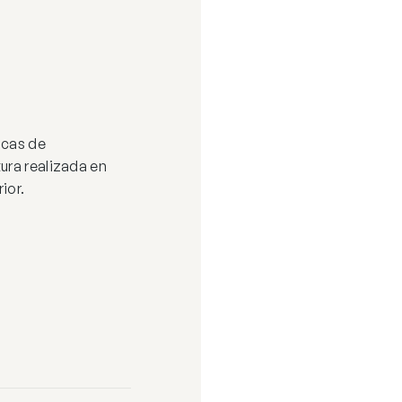
acas de
ura realizada en
ior.