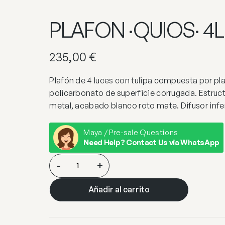
PLAFON ·QUIOS· 4L
235,00
€
Plafón de 4 luces con tulipa compuesta por pl
policarbonato de superficie corrugada. Estruct
metal, acabado blanco roto mate. Difusor infer
Maya / Pre-sale Questions
Need Help? Contact Us via WhatsApp
PLAFON
-
+
·QUIOS·
4L
Añadir al carrito
cantidad