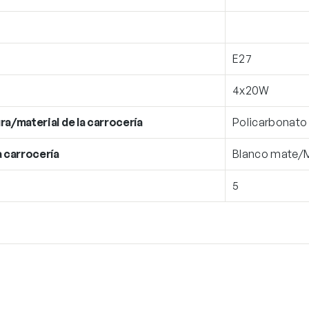
E27
4x20W
ra/material de la carrocería
Policarbonato
a carrocería
Blanco mate/M
5