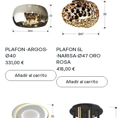
PLAFON ·ARGOS·
PLAFON 5L
Ø40
·NARISA·Ø47 ORO
ROSA
331,00
€
418,00
€
Añadir al carrito
Añadir al carrito