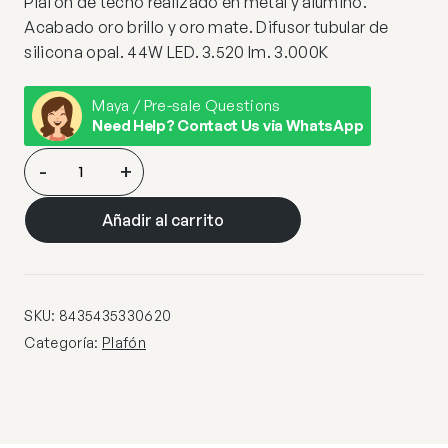
Plafón de techo realizado en metal y alumino.
Acabado oro brillo y oro mate. Difusor tubular de
silicona opal. 44W LED. 3.520 lm. 3.000K
Maya / Pre-sale Questions
Need Help? Contact Us via WhatsApp
PLAFON·TUBE·ORO
-
+
cantidad
Añadir al carrito
SKU:
8435435330620
Categoría:
Plafón