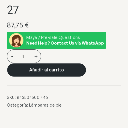
27
87,75
€
Maya / Pre-sale Questions
Need Help? Contact Us via WhatsApp
PIE
-
+
SALON
VIRGIL
Añadir al carrito
TOSTADO
2
X
40W
SKU:
8435045001446
E-
Categoría:
Lámparas de pie
27
cantidad