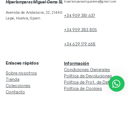
Hiperlamparas Miguel-Gema SL
hiperlamparasmiguelema@gmail.com
Avenida de Andalucia, 22, 21440
+34 959 381 637
Lepe, Huelva, Spain
+34 959 383 805
+34 629 179 658
Enlaces rápidos
Información
Condiciones Generales
Sobre nosotros
Política de Devoluciones
Tienda
Política de Prot. de Datos
Colecciones
Política de Cookies
Contacto
Información de la cuenta
Redes sociales
Instagram
Facebook
Mi cuenta
Mis pedidos