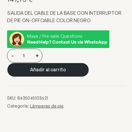
SALIDA DEL CABLE DE LA BASE CON INTERRUPTOR
DE PIE ON-OFFCABLE COLOR NEGRO
Maya / Pre-sale Questions
Need Help? Contact Us via WhatsApp
PIE
-
+
SALON
DEVON
Añadir al carrito
CROMO
1
X
60W
SKU:
8435045103621
E-
Categoría:
Lámparas de pie
27
–
XP021-