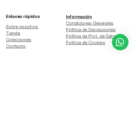
Enlaces rápidos
Información
Condiciones Generales
Sobre nosotros
Política de Devoluciones
Tienda
Política de Prot. de Datos
Colecciones
Política de Cookies
Contacto
Información de la cuenta
Redes sociales
Instagram
Facebook
Mi cuenta
Mis pedidos
Copyright © 2024 Todos los derechos reservados. Sitio
web desarrollado por
Paos.pt