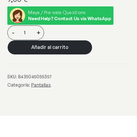
Maya / Pre-sale Questions
Need Help? Contact Us via WhatsApp
PANT.
-
+
CONO
SEDA
Añadir al carrito
MOKA
E-
14
B
SKU:
8435045055357
15X11
Categoría:
Pantallas
H1,5
SUP13
cantidad