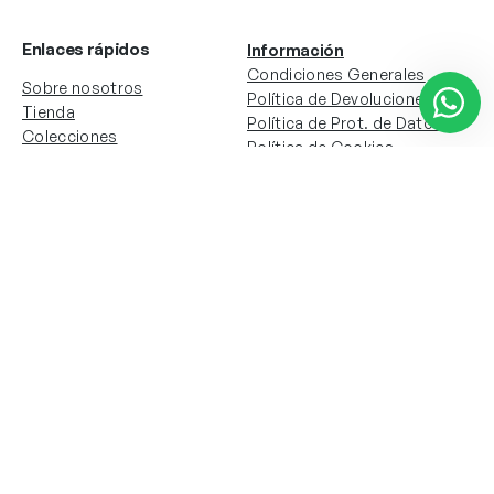
Enlaces rápidos
Información
Condiciones Generales
Sobre nosotros
Política de Devoluciones
Tienda
Política de Prot. de Datos
Colecciones
Política de Cookies
Contacto
Información de la cuenta
Redes sociales
Instagram
Facebook
Mi cuenta
Mis pedidos
Copyright © 2024 Todos los derechos reservados. Sitio
web desarrollado por
Paos.pt