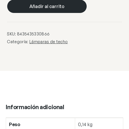
1L
Añadir al carrito
COÑAC
20Ø
cantidad
SKU:
8435435330866
Categoría:
Lámparas de techo
Información adicional
Peso
0,14 kg