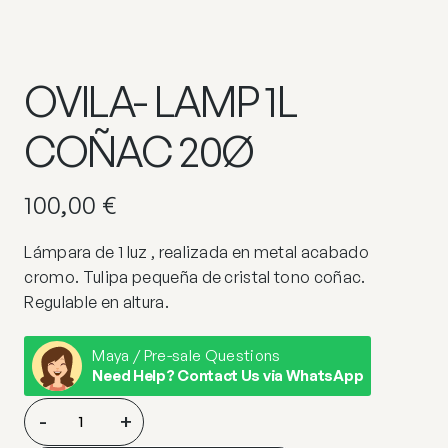
OVILA- LAMP 1L
COÑAC 20Ø
100,00
€
Lámpara de 1 luz , realizada en metal acabado
cromo. Tulipa pequeña de cristal tono coñac.
Regulable en altura.
Maya / Pre-sale Questions
Need Help? Contact Us via WhatsApp
OVILA-
-
+
LAMP