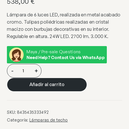
538,00
€
Lámpara de 6 luces LED, realizada en metal acabado
cromo. Tulipas poliédricas realizadas en cristal
macizo con burbujas decorativas en su interior.
Regulable en altura. 24W LED. 2700 lm. 3.000 K.
Maya / Pre-sale Questions
Need Help? Contact Us via WhatsApp
LAMPARA
-
+
6L·AQUARIA·
CROMO
Añadir al carrito
cantidad
SKU:
8435435333492
Categoría:
Lámparas de techo