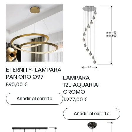
ETERNITY- LAMPARA
PAN ORO Ø97
LAMPARA
590,00
€
12L·AQUARIA·
CROMO
Añadir al carrito
1.277,00
€
Añadir al carrito